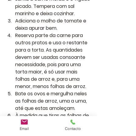
picado. Tempera com sal 
marinho e deixa cozinhar.
Adiciona o molho de tomate e 
deixa apurar bem.
Reserva parte da carne para 
outros pratos e usa o restante 
para a torta. As quantidades 
devem ser usadas consoante 
necessidade, pois para uma 
torta maior, é só usar mais 
folhas de arroz e, para uma 
menor, menos folhas de arroz.
Bate os ovos e mergulha neles 
as folhas de arroz, uma a uma, 
até que estas amoleçam.
À medida que tiras as folhas de 
arroz dos ovos, forra o fundo de 
Email
Contacto
uma travessa com algumas.