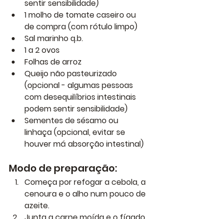
sentir sensibilidade)
1 molho de tomate caseiro ou 
de compra (com rótulo limpo)
Sal marinho q.b.
1 a 2 ovos
Folhas de arroz
Queijo não pasteurizado 
(opcional - algumas pessoas 
com desequilíbrios intestinais 
podem sentir sensibilidade)
Sementes de sésamo ou 
linhaça (opcional, evitar se 
houver má absorção intestinal)
Modo de preparação:
Começa por refogar a cebola, a 
cenoura e o alho num pouco de 
azeite.
Junta a carne moída e o fígado 