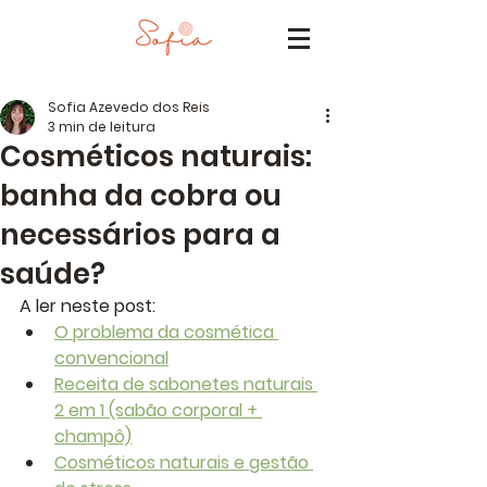
Sofia Azevedo dos Reis
3 min de leitura
Cosméticos naturais:
banha da cobra ou
necessários para a
saúde?
A ler neste post:
O problema da cosmética 
convencional
Receita de sabonetes naturais 
2 em 1 (sabão corporal + 
champô)
Cosméticos naturais e gestão 