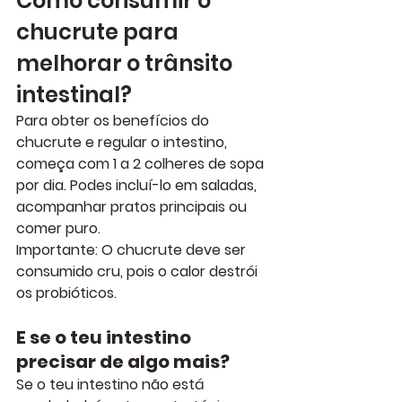
Como consumir o 
chucrute para 
melhorar o trânsito 
intestinal?
Para obter os benefícios do 
chucrute e regular o intestino, 
começa com 
1 a 2 colheres de sopa 
por dia
. Podes incluí-lo em saladas, 
acompanhar pratos principais ou 
comer puro.
Importante:
 O chucrute deve ser 
consumido 
cru
, pois o calor destrói 
os probióticos.
E se o teu intestino 
precisar de algo mais?
Se o teu intestino 
não está 